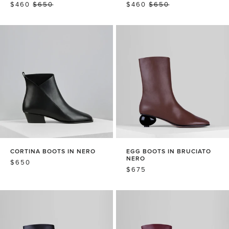
销
$460
常
$650
销
$460
常
$650
售
规
售
规
价
价
价
价
格
格
格
格
CORTINA BOOTS IN NERO
EGG BOOTS IN BRUCIATO
NERO
常
$650
常
$675
规
规
价
价
格
格