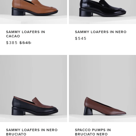
SAMMY LOAFERS IN
SAMMY LOAFERS IN NERO
CACAO
常
$545
销
$385
常
$545
规
售
规
价
价
价
格
格
格
SAMMY LOAFERS IN NERO
SPACCO PUMPS IN
BRUCIATO
BRUCIATO NERO