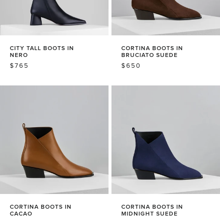
CITY TALL BOOTS IN
CORTINA BOOTS IN
NERO
BRUCIATO SUEDE
常
$765
常
$650
规
规
价
价
格
格
CORTINA BOOTS IN
CORTINA BOOTS IN
CACAO
MIDNIGHT SUEDE