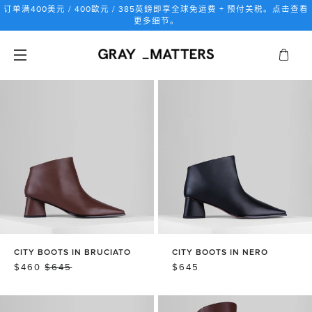
跳
订单满400美元 / 400歐元 / 385英鎊即享全球免运费 + 预付关税。点击查看
到
更多细节。
内
容
CITY BOOTS IN BRUCIATO
CITY BOOTS IN NERO
销
$460
常
$645
常
$645
售
规
规
价
价
价
格
格
格