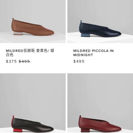
MILDRED低跟鞋 姜黄色/ 蜡
MILDRED PICCOLA IN
白色
MIDNIGHT
销
$375
常
$495
常
$495
售
规
规
价
价
价
格
格
格