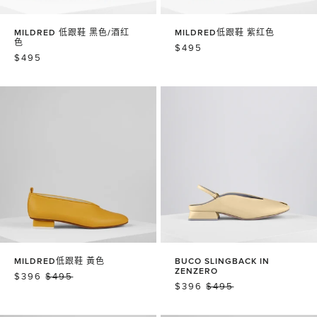
MILDRED 低跟鞋 黑色/酒红
MILDRED低跟鞋 紫红色
色
常
$495
常
$495
规
规
价
价
格
格
MILDRED低跟鞋 黃色
BUCO SLINGBACK IN
ZENZERO
销
$396
常
$495
销
$396
常
$495
售
规
售
规
价
价
价
价
格
格