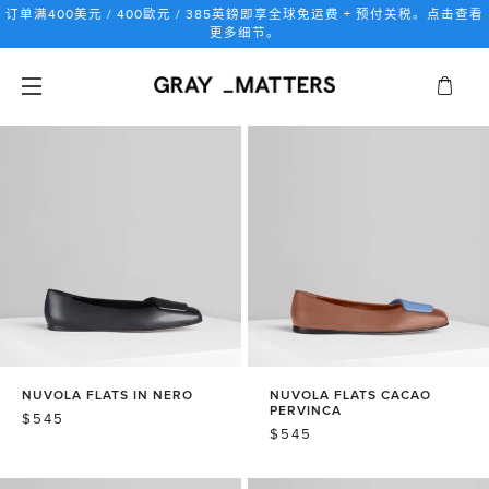
跳
订单满400美元 / 400歐元 / 385英鎊即享全球免运费 + 预付关税。点击查看
到
更多细节。
内
容
NUVOLA FLATS IN NERO
NUVOLA FLATS CACAO
PERVINCA
常
$545
常
$545
规
规
价
价
格