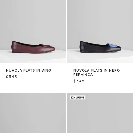
格
NUVOLA FLATS IN VINO
NUVOLA FLATS IN NERO
PERVINCA
常
$545
常
$545
规
规
价
价
格
格