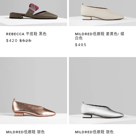
REBECCA 平底鞋 黑色
MILDRED低跟鞋 姜黄色/ 蜡
白色
销
$420
常
$525
常
$495
售
规
规
价
价
价
格
格
格
MILDRED低跟鞋 银色
MILDRED低跟鞋 银色