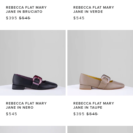
REBECCA FLAT MARY
REBECCA FLAT MARY
JANE IN BRUCIATO
JANE IN VERDE
销
$395
常
$545
常
$545
售
规
规
价
价
价
格
格
格
REBECCA FLAT MARY
REBECCA FLAT MARY
JANE IN NERO
JANE IN TAUPE
常
$545
销
$395
常
$545
规
售
规
价
价
价
格
格
格