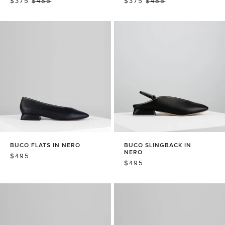
销
$375
常
$485
销
$375
常
$485
售
规
售
规
价
价
价
价
格
格
格
格
BUCO FLATS IN NERO
BUCO SLINGBACK IN
NERO
常
$495
常
$495
规
规
价
价
格
格