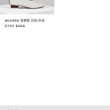
MILDRED 低跟鞋 白色/灰色
销
$396
常
$495
售
规
价
价
格
格