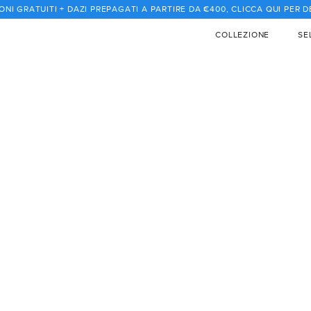
ONI GRATUITI + DAZI PREPAGATI A PARTIRE DA €400, CLICCA QUI PER 
COLLEZIONE
SE