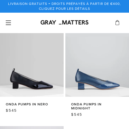
Passer
LIVRAISON GRATUITS + DROITS PRÉPAYÉS À PARTIR DE €400,
au
CLIQUEZ POUR LES DÉTAILS
contenu
ONDA PUMPS IN NERO
ONDA PUMPS IN
MIDNIGHT
PRIX
$545
PRIX
$545
NORMAL
NORMAL