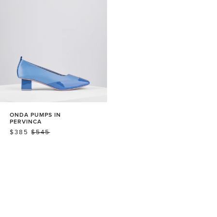
ONDA PUMPS IN
PERVINCA
PRIX
$385
PRIX
$545
RÉDUIT
NORMAL